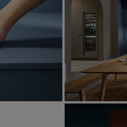
elmatte lak in
ad van Systemo in