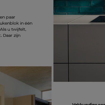
een paar
eukenblok in één
ls u twijfelt,
. Daar zijn
Vakkundige con