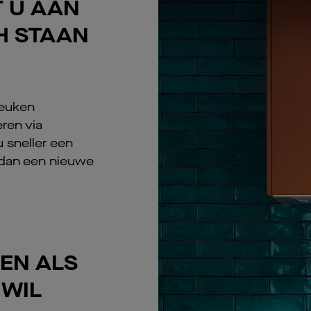
T U AAN
H STAAN
keuken
ren via
u sneller een
 dan een nieuwe
OEN ALS
 WIL