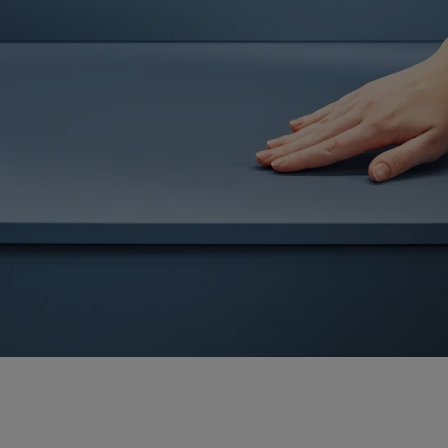
Kleurrijk en ton-sur-ton – nx510-fronten met fluwe
azuurblauw in combinatie met een SensiQ-werkbl
dezelfde kleur.