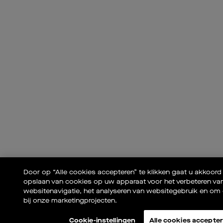
Door op “Alle cookies accepteren” te klikken gaat u akkoord
opslaan van cookies op uw apparaat voor het verbeteren va
websitenavigatie, het analyseren van websitegebruik en om 
bij onze marketingprojecten.
Dealer
Catalogus
Newsletter
Cookie-instellingen
Alle cookies accepte
Favorieten