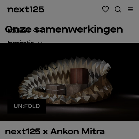
Onze samenwerkingen
Keuken
Inspiratie
Planning
Merkenwereld
UN:FOLD
next125 x Ankon Mitra