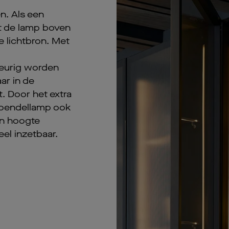
en. Als een
ft de lamp boven
e lichtbron. Met
keurig worden
ar in de
. Door het extra
d-pendellamp ook
 in hoogte
eel inzetbaar.