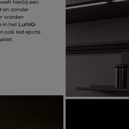
eelt hierbij een
ht en zonder
er worden
e in het
LumiQ
-
en ook led-spots
atief.