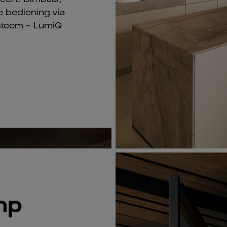
e bediening via
steem – LumiQ
mp