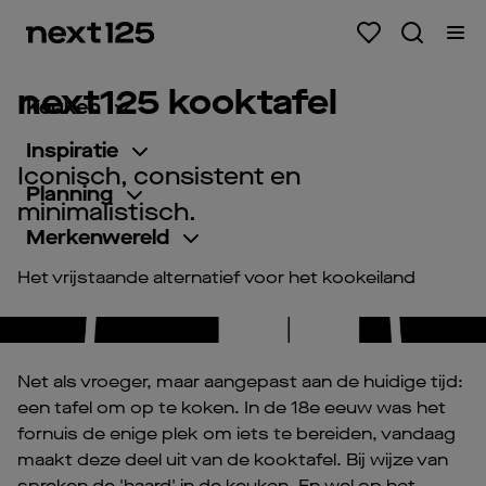
next125 kooktafel
Keuken
Inspiratie
Iconisch, consistent en
Planning
minimalistisch.
Merkenwereld
Het vrijstaande alternatief voor het kookeiland
Pl
Vi
Net als vroeger, maar aangepast aan de huidige tijd:
een tafel om op te koken. In de 18e eeuw was het
fornuis de enige plek om iets te bereiden, vandaag
maakt deze deel uit van de kooktafel. Bij wijze van
spreken de 'haard' in de keuken. En wel op het