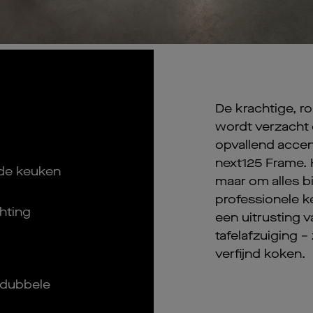
De krachtige, r
wordt verzacht 
opvallend accen
next125 Frame. H
rde keuken
maar om alles b
professionele 
hting
een uitrusting v
tafelafzuiging 
verfijnd koken.
 dubbele