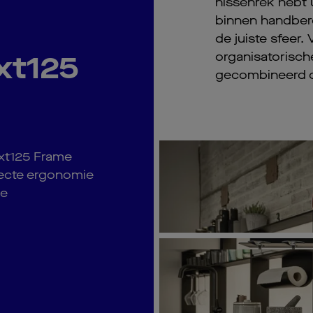
nissenrek hebt 
binnen handbere
de juiste sfeer. 
xt125
organisatorisc
gecombineerd op
ext125 Frame
fecte ergonomie
ke