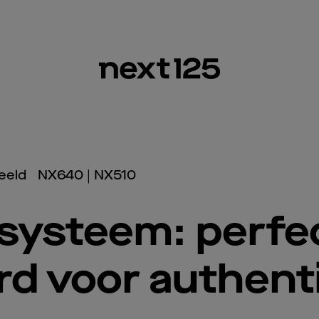
eeld
NX640 | NX510
systeem: perfe
rd voor authent