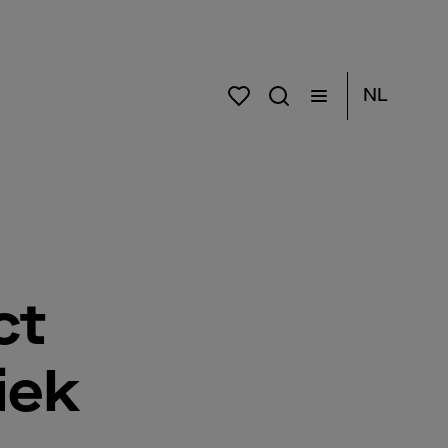
NL
ct
iek