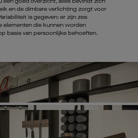
u een goed overzicht, alles bevindt zich
ik en de dimbare verlichting zorgt voor
Variabiliteit is gegeven: er zijn zes
he elementen die kunnen worden
 basis van persoonlijke behoeften.
Pl
Vi