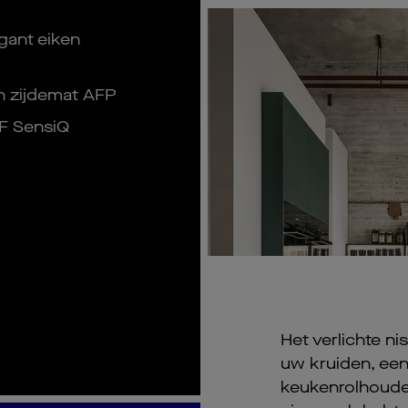
gant eiken
n zijdemat AFP
F SensiQ
Het verlichte ni
uw kruiden, ee
keukenrolhouder