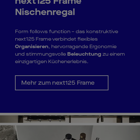
next125 Frame
Nischenregal
Form follows function – das konstruktive
next125 Frame verbindet flexibles
Organisieren
, hervorragende Ergonomie
und stimmungsvolle
Beleuchtung
zu einem
einzigartigen Küchenerlebnis.
Mehr zum next125 Frame
Pl
Vi