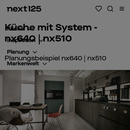
Küche mit System -
Küche
nx640 | nx510
Inspiration
Planung
Planungsbeispiel nx640 | nx510
Markenwelt