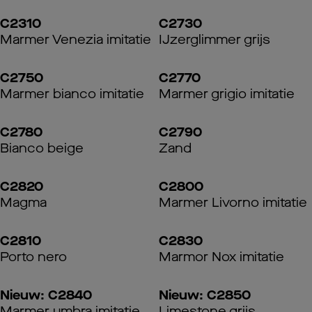
C2310
C2730
Marmer Venezia imitatie
IJzerglimmer grijs
C2750
C2770
Marmer bianco imitatie
Marmer grigio imitatie
C2780
C2790
Bianco beige
Zand
C2820
C2800
Magma
Marmer Livorno imitatie
C2810
C2830
Porto nero
Marmor Nox imitatie
Nieuw: C2840
Nieuw: C2850
Marmer umbra imitatie
Limestone grijs