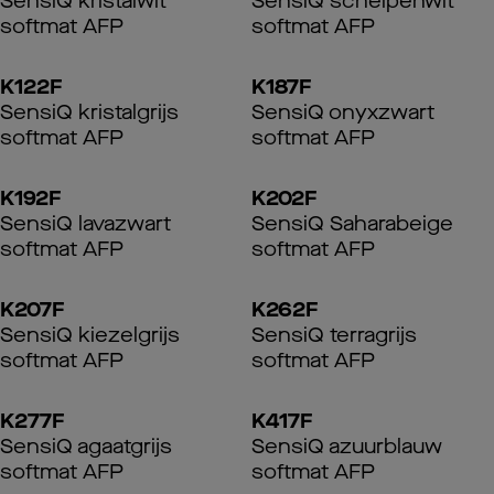
SensiQ kristalwit
SensiQ schelpenwit
softmat AFP
softmat AFP
K122F
K187F
SensiQ kristalgrijs
SensiQ onyxzwart
softmat AFP
softmat AFP
K192F
K202F
SensiQ lavazwart
SensiQ Saharabeige
softmat AFP
softmat AFP
K207F
K262F
SensiQ kiezelgrijs
SensiQ terragrijs
softmat AFP
softmat AFP
K277F
K417F
SensiQ agaatgrijs
SensiQ azuurblauw
softmat AFP
softmat AFP