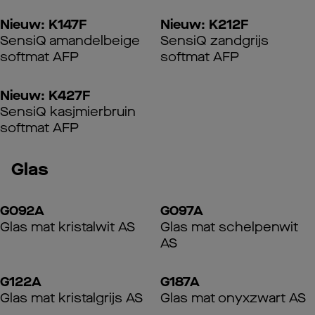
Nieuw: K147F
Nieuw: K212F
SensiQ amandelbeige
SensiQ zandgrijs
softmat AFP
softmat AFP
Nieuw: K427F
SensiQ kasjmierbruin
softmat AFP
Glas
G092A
G097A
Glas mat kristalwit AS
Glas mat schelpenwit
AS
G122A
G187A
Glas mat kristalgrijs AS
Glas mat onyxzwart AS