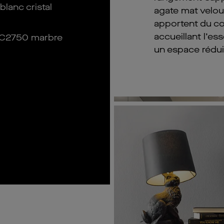
lanc cristal
agate mat velout
apportent du con
accueillant l’es
o C2750 marbre
un espace rédui