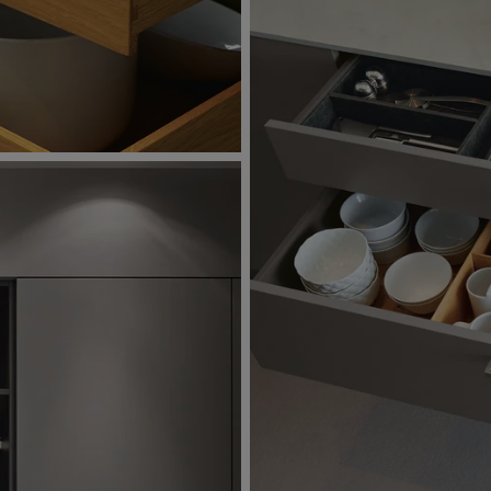
Buffe
une liaison 
espace de v
Considérer la c
concevoir dans 
reprennent l’arc
Des idées de de
fonctionnalité 
dépasse largeme
cuisson.