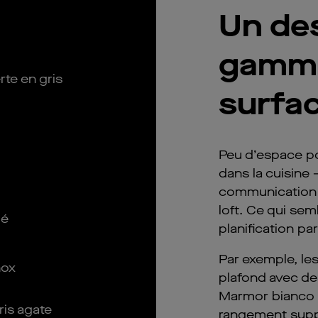
Un de
gamme
te en gris
surfac
Peu d’espace p
dans la cuisine 
communication s
loft. Ce qui semb
lé
planification par
Par exemple, le
nox
plafond avec de
Marmor bianco 
is agate
rangement supp