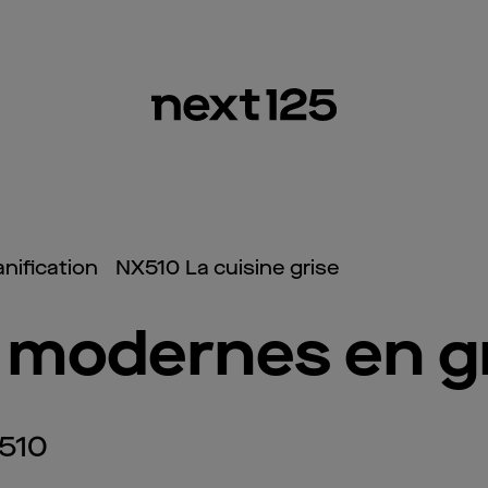
nification
NX510 La cuisine grise
t modernes en g
x510