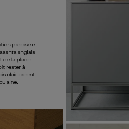
tion précise et
ssants anglais
t de la place
it rester à
s clair créent
cuisine.