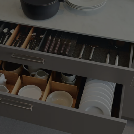
t bas
élégante entre salle à manger et
ie
uisine comme un espace de vie signifie la
son ensemble. Les cuisines next125
hitecture de la pièce et la soutiennent.
sign élégantes séduisent par leur grande
et correspondent à un espace de vie qui
nt la cuisine en tant que simple lieu de