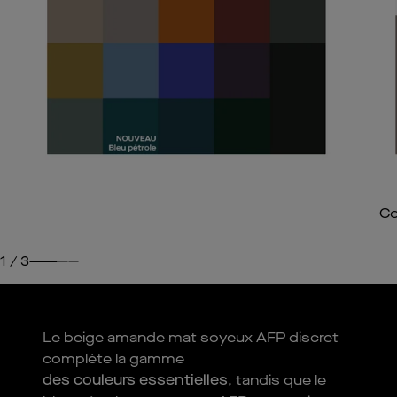
Co
1
/
3
Le beige amande mat soyeux AFP discret
complète la gamme
des couleurs essentielles
, tandis que le