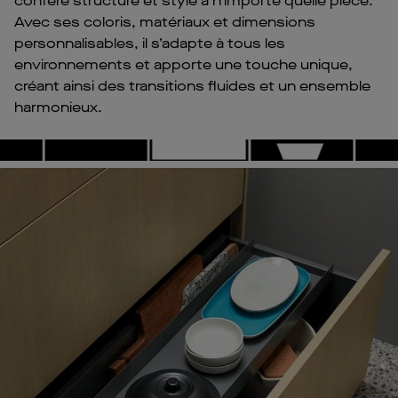
confère structure et style à n’importe quelle pièce.
Avec ses coloris, matériaux et dimensions
personnalisables, il s’adapte à tous les
environnements et apporte une touche unique,
créant ainsi des transitions fluides et un ensemble
harmonieux.
Pl
Vi