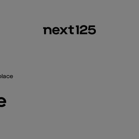
place
e