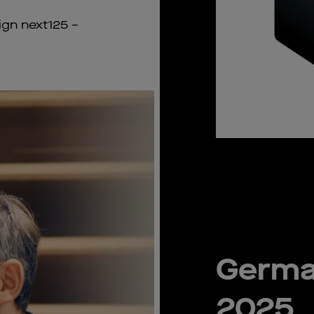
ign next125 –
Germa
2025