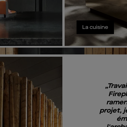
La cuisine
„Trava
Firep
ramen
projet, 
ém
l'arch