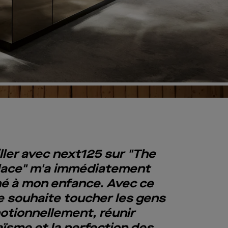
Pl
Vi
iller avec next125 sur "The
lace" m'a immédiatement
é à mon enfance. Avec ce
je souhaite toucher les gens
otionnellement, réunir
aïsme et la perfection des