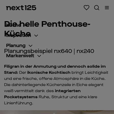
Die helle Penthouse-
Küche
Küche
Inspiration
Planung
Planungsbeispiel nx640 | nx240
Markenwelt
Filigran in der Anmutung und dennoch solide im
Stand:
Der
ikonische
Kochtisch
bringt Leichtigkeit
und eine frische, offene Atmosphäre in die Küche.
Die dahinterliegende Küchenzeile in Eiche elegant
weiß vermittelt dank des
integrierten
Pocketsystems
Ruhe, Struktur und eine klare
Linienführung.