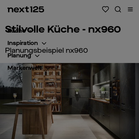
Stilvolle Küche - nx960
Küche
Inspiration
Planungsbeispiel nx960
Planung
Markenwelt