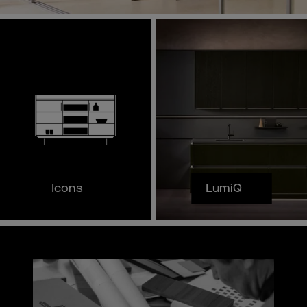
LumiQ
Icons