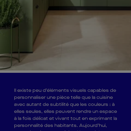
Il existe peu d’éléments visuels capables de
personnaliser une pièce telle que la cuisine
avec autant de subtilité que les couleurs : à
elles seules, elles peuvent rendre un espace
à la fois délicat et vivant tout en exprimant la
personnalité des habitants. Aujourd’hui,