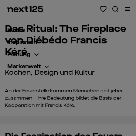
Das Ritual: The Fireplace
Küche
von Diébédo Francis
Inspiration
Kéré
Planung
Markenwelt
Kochen, Design und Kultur
An der Feuerstelle kommen Menschen seit jeher
zusammen – ihre Bedeutung bildet die Basis der
Kooperation mit Francis Kéré.
Pl
Vi