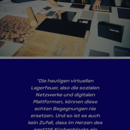
"Die heutigen virtuellen
Lagerfeuer, also die sozialen
Netzwerke und digitalen
Plattformen, können diese
echten Begegnungen nie
ersetzen. Und so ist es auch
kein Zufall, dass im Herzen des
next125 Küchenblocks ein