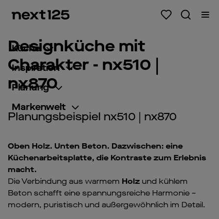
Designküche mit
Küche
Charakter - nx510 |
Inspiration
nx870
Planung
Markenwelt
Planungsbeispiel nx510 | nx870
Oben Holz. Unten Beton. Dazwischen: eine
Küchenarbeitsplatte
, die Kontraste zum Erlebnis
macht.
Die Verbindung aus warmem
Holz
und kühlem
Beton schafft eine spannungsreiche Harmonie –
modern, puristisch und außergewöhnlich im Detail.