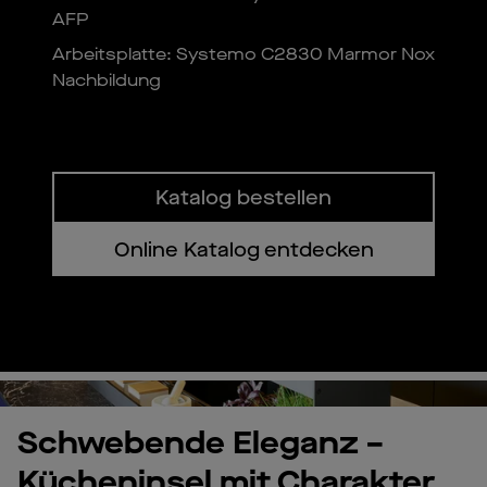
AFP
Arbeitsplatte: Systemo C2830 Marmor Nox
Nachbildung
Katalog bestellen
Online Katalog entdecken
Pl
Vi
Schwebende Eleganz –
Kücheninsel mit Charakter