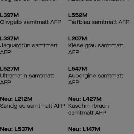
L397M
L552M
Olivgelb samtmatt AFP
Tiefblau samtmatt AFP
L337M
L207M
Jaguargrün samtmatt
Kieselgrau samtmatt
AFP
AFP
L527M
L547M
Ultramarin samtmatt
Aubergine samtmatt
AFP
AFP
Neu: L212M
Neu: L427M
Sandgrau samtmatt AFP
Kaschmirbraun
samtmatt AFP
Neu: L537M
Neu: L147M