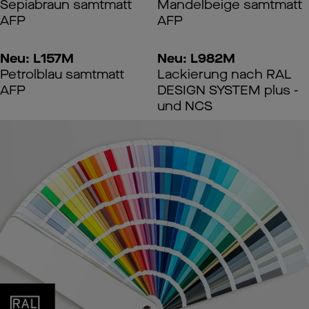
Sepiabraun samtmatt
Mandelbeige samtmatt
AFP
AFP
Neu: L157M
Neu: L982M
Petrolblau samtmatt
Lackierung nach RAL
AFP
DESIGN SYSTEM plus -
und NCS