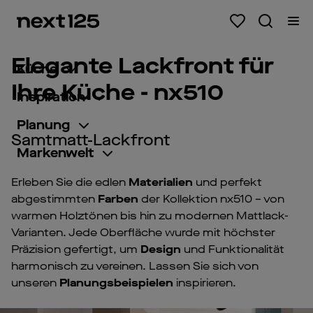
Elegante Lackfront für
Küche
Ihre Küche - nx510
Inspiration
Planung
Samtmatt-Lackfront
Markenwelt
Erleben Sie die edlen
Materialien
und perfekt
abgestimmten
Farben
der Kollektion nx510 – von
warmen Holztönen bis hin zu modernen Mattlack-
Varianten. Jede Oberfläche wurde mit höchster
Präzision gefertigt, um
Design
und Funktionalität
harmonisch zu vereinen. Lassen Sie sich von
unseren
Planungsbeispielen
inspirieren.