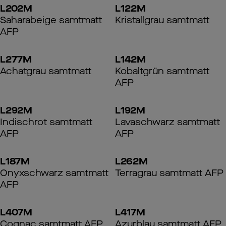
L202M
L122M
Saharabeige samtmatt
Kristallgrau samtmatt
AFP
L277M
L142M
Achatgrau samtmatt
Kobaltgrün samtmatt
AFP
L292M
L192M
Indischrot samtmatt
Lavaschwarz samtmatt
AFP
AFP
L187M
L262M
Onyxschwarz samtmatt
Terragrau samtmatt AFP
AFP
L407M
L417M
Cognac samtmatt AFP
Azurblau samtmatt AFP